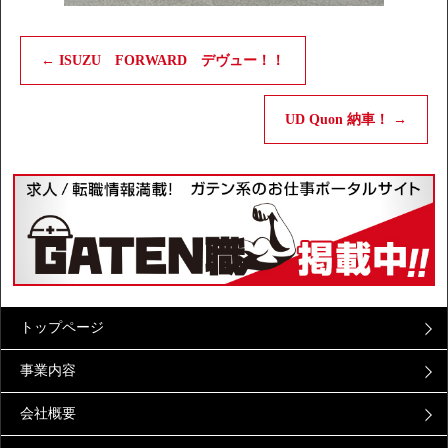
←
ISUZU FORWARD デヴュー！！
UD Quon 納車！
→
トップページ
事業内容
会社概要